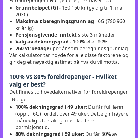
Foreldrepenger i Norge beregnes basert på:
Grunnbeløpet (G)
- 130 160 kr (gyldig til 1. mai
2026)
Maksimalt beregningsgrunnlag
- 6G (780 960
kr årlig)
Pensjonsgivende inntekt
siste 3 måneder
Valg av dekningsgrad
- 100% eller 80%
260 virkedager
per år som beregningsgrunnlag
Vår kalkulator tar høyde for alle disse faktorene og
gir deg et nøyaktig estimat på hva du vil motta.
100% vs 80% foreldrepenger - Hvilket
valg er best?
Det finnes to hovedalternativer for foreldrepenger
i Norge:
100% dekningsgrad i 49 uker
: Du får full lønn
(opp til 6G) fordelt over 49 uker. Dette gir høyere
månedlig utbetaling, men kortere
permisjonstid.
80% dekningsgrad i 59 uker
: Du får 80% av