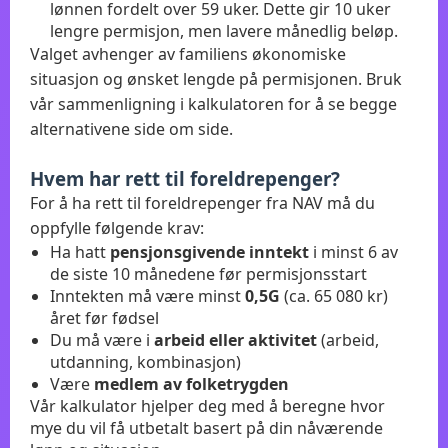
lønnen fordelt over 59 uker. Dette gir 10 uker
lengre permisjon, men lavere månedlig beløp.
Valget avhenger av familiens økonomiske
situasjon og ønsket lengde på permisjonen. Bruk
vår sammenligning i kalkulatoren for å se begge
alternativene side om side.
Hvem har rett til foreldrepenger?
For å ha rett til foreldrepenger fra NAV må du
oppfylle følgende krav:
Ha hatt
pensjonsgivende inntekt
i minst 6 av
de siste 10 månedene før permisjonsstart
Inntekten må være minst
0,5G
(ca. 65 080 kr)
året før fødsel
Du må være i
arbeid eller aktivitet
(arbeid,
utdanning, kombinasjon)
Være
medlem av folketrygden
Vår kalkulator hjelper deg med å beregne hvor
mye du vil få utbetalt basert på din nåværende