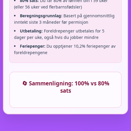
80% sats:
Du får 80% av lønnen din i 59 uker
(eller 56 uker ved flerbarnsfødsler)
Beregningsgrunnlag:
Basert på gjennomsnittlig
inntekt siste 3 måneder før permisjon
Utbetaling:
Foreldrepenger utbetales for 5
dager per uke, også hvis du jobber mindre
Feriepenger:
Du opptjener 10,2% feriepenger av
foreldrepengene
🔄 Sammenligning: 100% vs 80%
sats