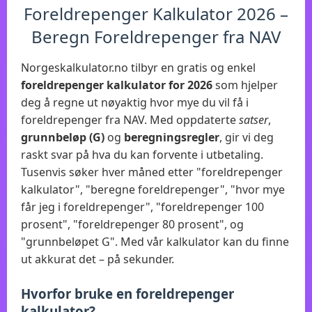
Foreldrepenger Kalkulator 2026 –
Beregn Foreldrepenger fra NAV
Norgeskalkulator.no tilbyr en gratis og enkel
foreldrepenger kalkulator for 2026
som hjelper
deg å regne ut nøyaktig hvor mye du vil få i
foreldrepenger fra NAV. Med oppdaterte
satser
,
grunnbeløp (G)
og
beregningsregler
, gir vi deg
raskt svar på hva du kan forvente i utbetaling.
Tusenvis søker hver måned etter "foreldrepenger
kalkulator", "beregne foreldrepenger", "hvor mye
får jeg i foreldrepenger", "foreldrepenger 100
prosent", "foreldrepenger 80 prosent", og
"grunnbeløpet G". Med vår kalkulator kan du finne
ut akkurat det – på sekunder.
Hvorfor bruke en foreldrepenger
kalkulator?