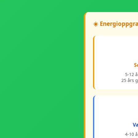
☀️ Energioppgra
S
5-12 å
25 års 
V
4-10 å