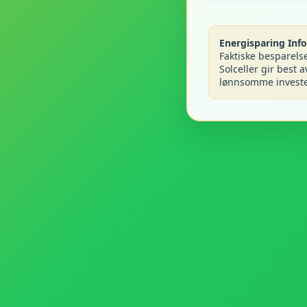
Energisparing Info
Faktiske besparelse
Solceller gir best
lønnsomme invester