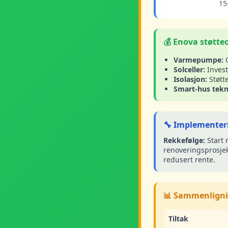
15
💰 Enova støtte
Varmepumpe:
O
Solceller:
Invest
Isolasjon:
Støtt
Smart-hus tekn
🔧 Implementeri
Rekkefølge:
Start 
renoveringsprosjek
redusert rente.
📊 Sammenligni
Tiltak