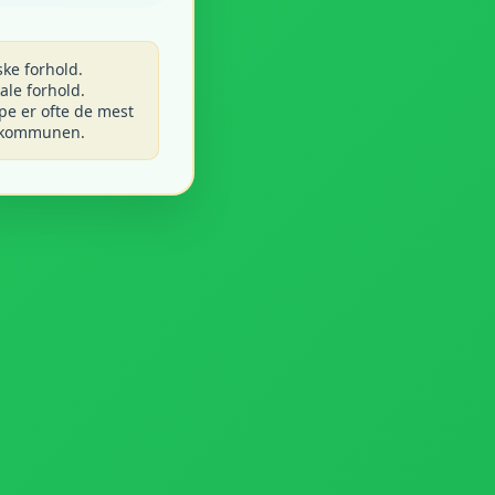
ke forhold.
ale forhold.
pe er ofte de mest
g kommunen.