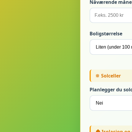
Nåværende måned
Boligstørrelse
🔆 Solceller
Planlegger du solc
🏠 Isolasjon og