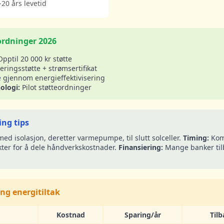
-20 års levetid
ordninger 2026
pptil 20 000 kr støtte
eringsstøtte + strømsertifikat
e gjennom energieffektivisering
ologi:
Pilot støtteordninger
ng tips
med isolasjon, deretter varmepumpe, til slutt solceller.
Timing:
Kom
ter for å dele håndverkskostnader.
Finansiering:
Mange banker til
ng energitiltak
Kostnad
Sparing/år
Til