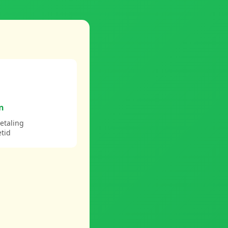
on
betaling
etid