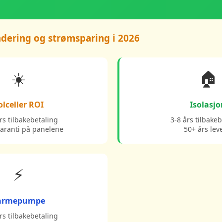
dering og strømsparing i 2026
☀️
🏠
olceller ROI
Isolasj
rs tilbakebetaling
3-8 års tilbake
garanti på panelene
50+ års lev
⚡
armepumpe
rs tilbakebetaling