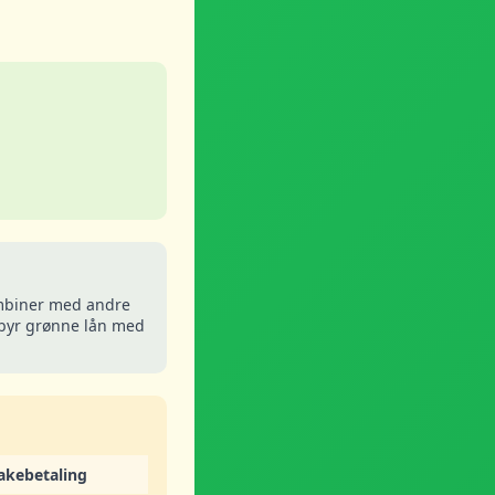
biner med andre
byr grønne lån med
bakebetaling