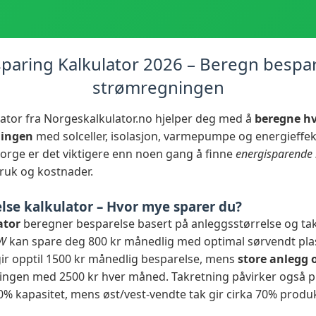
paring Kalkulator 2026 – Beregn bespa
strømregningen
lator fra Norgeskalkulator.no hjelper deg med å
beregne h
ningen
med solceller, isolasjon, varmepumpe og energieffek
orge er det viktigere enn noen gang å finne
energisparende 
ruk og kostnader.
else kalkulator – Hvor mye sparer du?
ator
beregner besparelse basert på anleggsstørrelse og tak
kW
kan spare deg 800 kr månedlig med optimal sørvendt pla
ir opptil 1500 kr månedlig besparelse, mens
store anlegg 
ngen med 2500 kr hver måned. Takretning påvirker også 
0% kapasitet, mens øst/vest-vendte tak gir cirka 70% produ