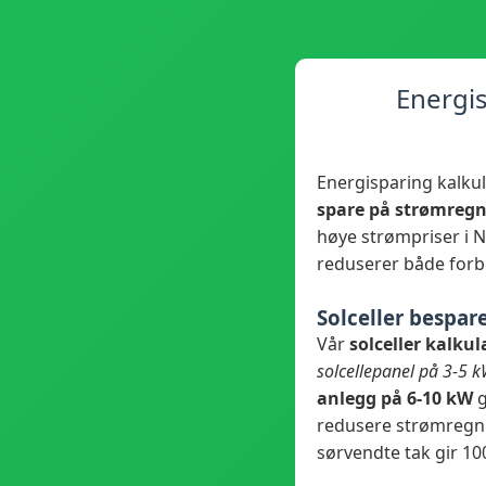
Energis
Energisparing kalku
spare på strømreg
høye strømpriser i N
reduserer både forb
Solceller bespar
Vår
solceller kalkul
solcellepanel på 3-5 
anlegg på 6-10 kW
g
redusere strømregni
sørvendte tak gir 10