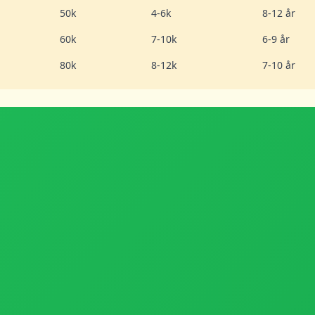
50k
4-6k
8-12 år
60k
7-10k
6-9 år
80k
8-12k
7-10 år