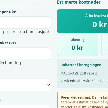
Estimerte kostnader
r per uke
Årlig bomkos
0 kr
r passerer du bomstasjon?
Ukentlig
akst (kr)
0 kr
din bomring
Rabatter i beregningen
✓
AutoPASS: 20% rabatt
✓
Månedstak: Maks 60 betalte
Forenklet estimat:
Denne kalk
)
forenklet estimat basert på g
verdier. Faktiske kostnader k