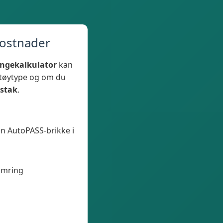
kostnader
ngekalkulator
kan
etøytype og om du
stak
.
n AutoPASS-brikke i
omring