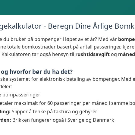
kalkulator - Beregn Dine Årlige Bom
e du bruker på bompenger i løpet av et år? Med vår
bompe
ine totale bomkostnader basert på antall passeringer, kjør
 Kalkulatoren tar også hensyn til
rushtidsavgift
og
måned
og hvorfor bør du ha det?
ske systemet for elektronisk betaling av bompenger. Med e
deler:
le bompasseringer
etaler maksimalt for 60 passeringer per måned i samme b
ling:
Slipper å tenke på faktura og gebyrer
rden:
Brikken fungerer også i Sverige og Danmark