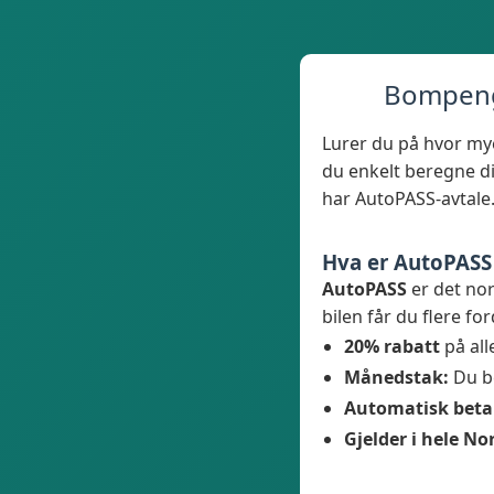
Bompenge
Lurer du på hvor my
du enkelt beregne d
har AutoPASS-avtale.
Hva er AutoPASS 
AutoPASS
er det nor
bilen får du flere for
20% rabatt
på al
Månedstak:
Du b
Automatisk beta
Gjelder i hele No