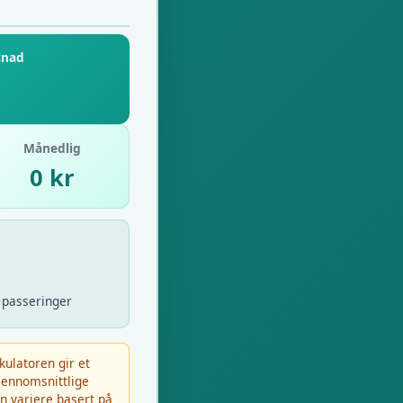
tnad
Månedlig
0 kr
 passeringer
ulatoren gir et
jennomsnittlige
an variere basert på