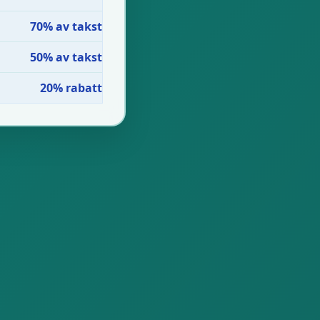
70% av takst
50% av takst
20% rabatt