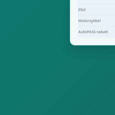
Elbil
Motorsykkel
AutoPASS-rabatt