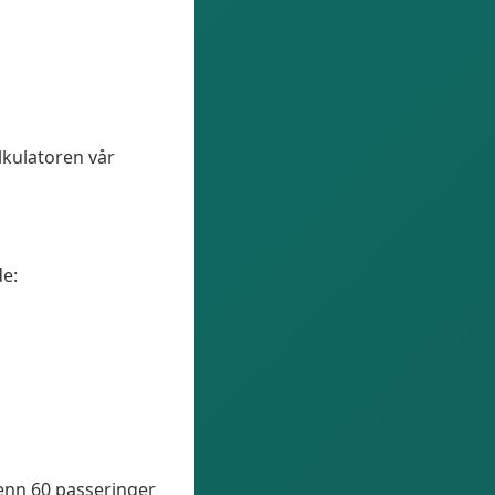
lkulatoren vår
de:
 enn 60 passeringer