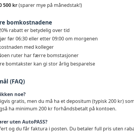
0 500 kr
(sparer mye på månedstak!)
sere bomkostnadene
0% rabatt er betydelig over tid
jør før 06:30 eller etter 09:00 om morgenen
kostnaden med kolleger
oen ruter har færre bomstasjoner
e bomtakster kan gi stor årlig besparelse
smål (FAQ)
ikken noe?
ligvis gratis, men du må ha et depositum (typisk 200 kr) som
gså ha minimum 200 kr forhåndsbetalt på kontoen.
jører uten AutoPASS?
fert og du får faktura i posten. Du betaler full pris uten rab