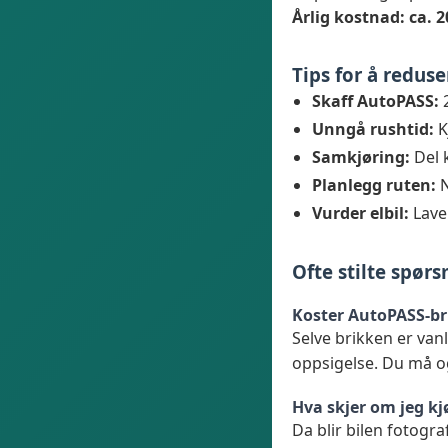
Årlig kostnad: ca. 2
Tips for å redu
Skaff AutoPASS:
2
Unngå rushtid:
K
Samkjøring:
Del 
Planlegg ruten:
N
Vurder elbil:
Laver
Ofte stilte spør
Koster AutoPASS-br
Selve brikken er van
oppsigelse. Du må o
Hva skjer om jeg k
Da blir bilen fotogra