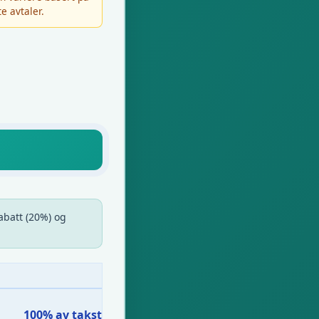
e avtaler.
abatt (20%) og
100% av takst