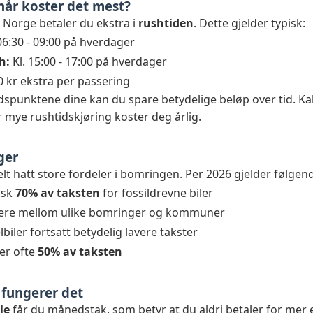
 når koster det mest?
 Norge betaler du ekstra i
rushtiden
. Dette gjelder typisk:
06:30 - 09:00 på hverdager
h:
Kl. 15:00 - 17:00 på hverdager
 kr ekstra per passering
idspunktene dine kan du spare betydelige beløp over tid. Ka
r mye rushtidskjøring koster deg årlig.
ger
lt hatt store fordeler i bomringen. Per 2026 gjelder følgen
pisk
70% av taksten
for fossildrevne biler
iere mellom ulike bomringer og kommuner
biler fortsatt betydelig lavere takster
er ofte
50% av taksten
 fungerer det
le
får du månedstak, som betyr at du aldri betaler for mer