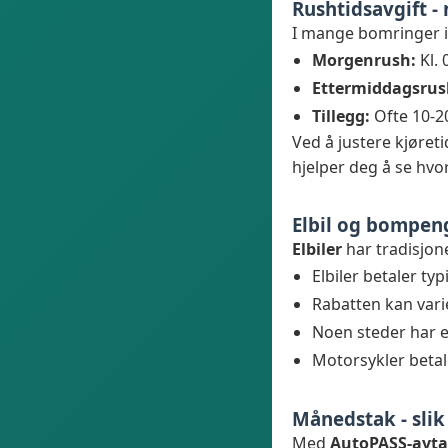
Rushtidsavgift -
I mange bomringer i
Morgenrush:
Kl. 
Ettermiddagsrus
Tillegg:
Ofte 10-20
Ved å justere kjøret
hjelper deg å se hvo
Elbil og bompen
Elbiler
har tradisjone
Elbiler betaler ty
Rabatten kan var
Noen steder har el
Motorsykler betal
Månedstak - slik
Med
AutoPASS-avta