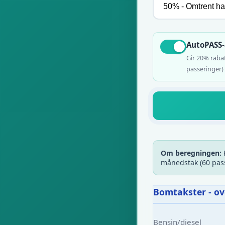
AutoPASS-
Gir 20% raba
passeringer)
Om beregningen:
K
månedstak (60 passe
Bomtakster - ov
Bensin/diesel